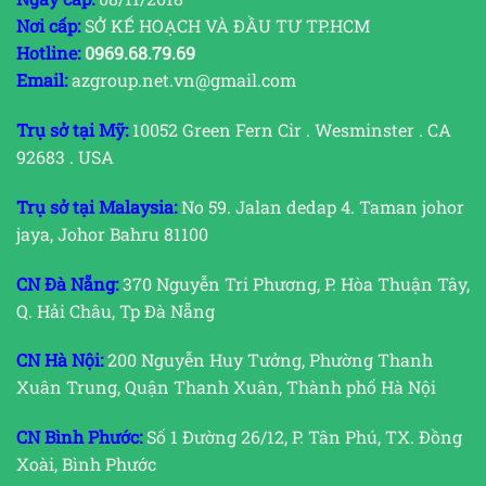
Nơi cấp:
SỞ KẾ HOẠCH VÀ ĐẦU TƯ TP.HCM
Hotline:
0969.68.79.69
Email:
azgroup.net.vn@gmail.com
Trụ sở tại Mỹ:
10052 Green Fern Cir . Wesminster . CA
92683 . USA
Trụ sở tại Malaysia:
No 59. Jalan dedap 4. Taman johor
jaya, Johor Bahru 81100
CN Đà Nẵng:
370 Nguyễn Tri Phương, P. Hòa Thuận Tây,
Q. Hải Châu, Tp Đà Nẵng
CN Hà Nội:
200 Nguyễn Huy Tưởng, Phường Thanh
Xuân Trung, Quận Thanh Xuân, Thành phố Hà Nội
CN Bình Phước:
Số 1 Đường 26/12, P. Tân Phú, TX. Đồng
Xoài, Bình Phước