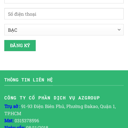
THÔNG TIN LIÊN HỆ
CÔNG TY CỔ PHẦN DỊCH VỤ AZGROUP
Trụ sở :
91-93 Điện Biên Phủ, Phường Đakao, Quận 1,
TP.HCM
Mst:
0315378596
Ngày cấp:
08/11/2018