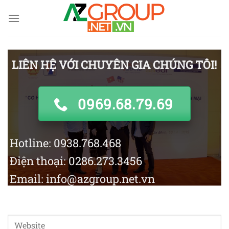
Skip
to
content
LIÊN HỆ VỚI CHUYÊN GIA CHÚNG TÔI!
0969.68.79.69
Hotline: 0938.768.468
Điện thoại: 0286.273.3456
Email: info@azgroup.net.vn