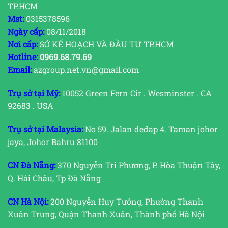
TP.HCM
Mst:
0315378596
Ngày cấp:
08/11/2018
Nơi cấp:
SỞ KẾ HOẠCH VÀ ĐẦU TƯ TP.HCM
Hotline:
0969.68.79.69
Email:
azgroup.net.vn@gmail.com
Trụ sở tại Mỹ:
10052 Green Fern Cir . Wesminster . CA
92683 . USA
Trụ sở tại Malaysia:
No 59. Jalan dedap 4. Taman johor
jaya, Johor Bahru 81100
CN Đà Nẵng:
370 Nguyễn Tri Phương, P. Hòa Thuận Tây,
Q. Hải Châu, Tp Đà Nẵng
CN Hà Nội:
200 Nguyễn Huy Tưởng, Phường Thanh
Xuân Trung, Quận Thanh Xuân, Thành phố Hà Nội