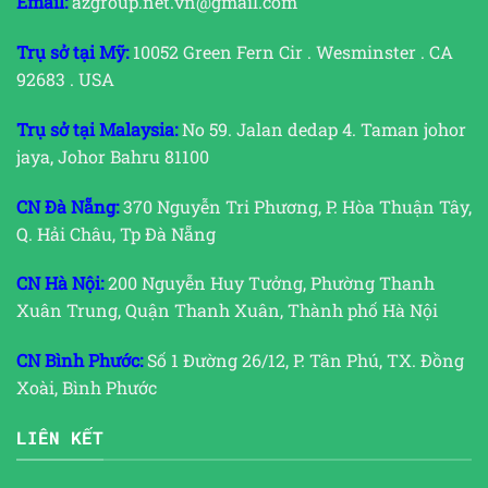
Email:
azgroup.net.vn@gmail.com
Trụ sở tại Mỹ:
10052 Green Fern Cir . Wesminster . CA
92683 . USA
Trụ sở tại Malaysia:
No 59. Jalan dedap 4. Taman johor
jaya, Johor Bahru 81100
CN Đà Nẵng:
370 Nguyễn Tri Phương, P. Hòa Thuận Tây,
Q. Hải Châu, Tp Đà Nẵng
CN Hà Nội:
200 Nguyễn Huy Tưởng, Phường Thanh
Xuân Trung, Quận Thanh Xuân, Thành phố Hà Nội
CN Bình Phước:
Số 1 Đường 26/12, P. Tân Phú, TX. Đồng
Xoài, Bình Phước
LIÊN KẾT