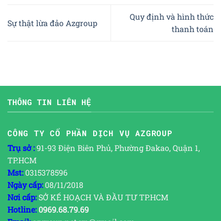
Quy định và hình thức
Sự thật lừa đảo Azgroup
thanh toán
THÔNG TIN LIÊN HỆ
CÔNG TY CỔ PHẦN DỊCH VỤ AZGROUP
Trụ sở :
91-93 Điện Biên Phủ, Phường Đakao, Quận 1,
TP.HCM
Mst:
0315378596
Ngày cấp:
08/11/2018
Nơi cấp:
SỞ KẾ HOẠCH VÀ ĐẦU TƯ TP.HCM
Hotline:
0969.68.79.69