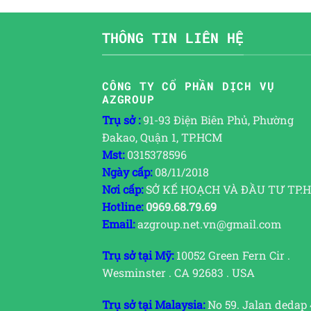
THÔNG TIN LIÊN HỆ
CÔNG TY CỔ PHẦN DỊCH VỤ
AZGROUP
Trụ sở :
91-93 Điện Biên Phủ, Phường
Đakao, Quận 1, TP.HCM
Mst:
0315378596
Ngày cấp:
08/11/2018
Nơi cấp:
SỞ KẾ HOẠCH VÀ ĐẦU TƯ TP.
Hotline:
0969.68.79.69
Email:
azgroup.net.vn@gmail.com
Trụ sở tại Mỹ:
10052 Green Fern Cir .
Wesminster . CA 92683 . USA
Trụ sở tại Malaysia:
No 59. Jalan dedap 