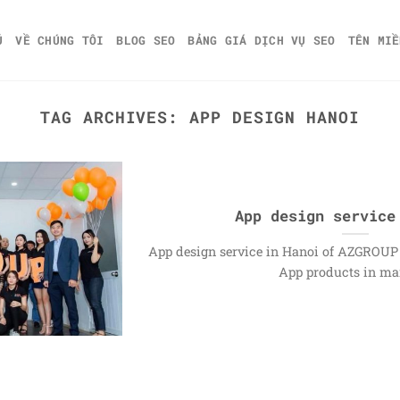
Ủ
VỀ CHÚNG TÔI
BLOG SEO
BẢNG GIÁ DỊCH VỤ SEO
TÊN MIỀ
TAG ARCHIVES:
APP DESIGN HANOI
App design service
App design service in Hanoi of AZGROUP
App products in many