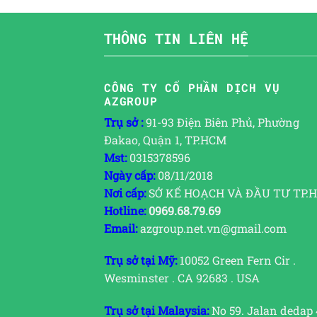
THÔNG TIN LIÊN HỆ
CÔNG TY CỔ PHẦN DỊCH VỤ
AZGROUP
Trụ sở :
91-93 Điện Biên Phủ, Phường
Đakao, Quận 1, TP.HCM
Mst:
0315378596
Ngày cấp:
08/11/2018
Nơi cấp:
SỞ KẾ HOẠCH VÀ ĐẦU TƯ TP.
Hotline:
0969.68.79.69
Email:
azgroup.net.vn@gmail.com
Trụ sở tại Mỹ:
10052 Green Fern Cir .
Wesminster . CA 92683 . USA
Trụ sở tại Malaysia:
No 59. Jalan dedap 