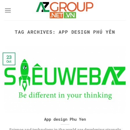
Skip
to
content
TAG ARCHIVES:
APP DESIGN PHÚ YÊN
23
Oct
App design Phu Yen
Science and technology in the world are developing strongly