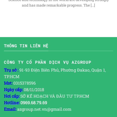
and has made remarkable progress. The [...]
THÔNG TIN LIÊN HỆ
CÔNG TY CỔ PHẦN DỊCH VỤ AZGROUP
Trụ sở :
91-93 Điện Biên Phủ, Phường Đakao, Quận 1,
TP.HCM
Mst:
0315378596
Ngày cấp:
08/11/2018
Nơi cấp:
SỞ KẾ HOẠCH VÀ ĐẦU TƯ TP.HCM
Hotline:
0969.68.79.69
Email:
azgroup.net.vn@gmail.com