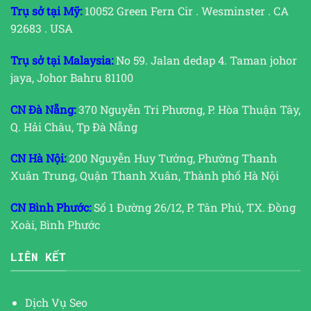
Trụ sở tại Mỹ:
10052 Green Fern Cir . Wesminster . CA
92683 . USA
Trụ sở tại Malaysia:
No 59. Jalan dedap 4. Taman johor
jaya, Johor Bahru 81100
CN Đà Nẵng:
370 Nguyễn Tri Phương, P. Hòa Thuận Tây,
Q. Hải Châu, Tp Đà Nẵng
CN Hà Nội:
200 Nguyễn Huy Tưởng, Phường Thanh
Xuân Trung, Quận Thanh Xuân, Thành phố Hà Nội
CN Bình Phước:
Số 1 Đường 26/12, P. Tân Phú, TX. Đồng
Xoài, Bình Phước
LIÊN KẾT
Dịch Vụ Seo