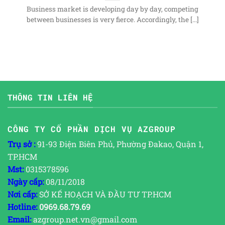
Business market is developing day by day, competing
between businesses is very fierce. Accordingly, the [...]
THÔNG TIN LIÊN HỆ
CÔNG TY CỔ PHẦN DỊCH VỤ AZGROUP
Trụ sở :
91-93 Điện Biên Phủ, Phường Đakao, Quận 1,
TP.HCM
Mst:
0315378596
Ngày cấp:
08/11/2018
Nơi cấp:
SỞ KẾ HOẠCH VÀ ĐẦU TƯ TP.HCM
Hotline:
0969.68.79.69
Email:
azgroup.net.vn@gmail.com