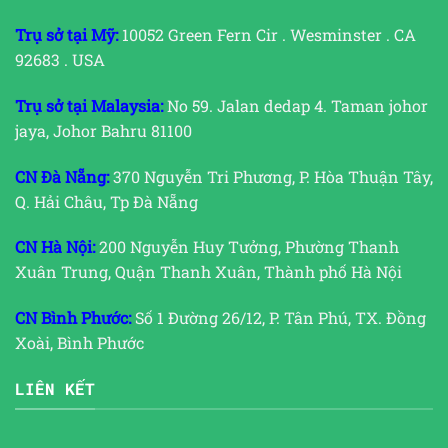
Trụ sở tại Mỹ:
10052 Green Fern Cir . Wesminster . CA
92683 . USA
Trụ sở tại Malaysia:
No 59. Jalan dedap 4. Taman johor
jaya, Johor Bahru 81100
CN Đà Nẵng:
370 Nguyễn Tri Phương, P. Hòa Thuận Tây,
Q. Hải Châu, Tp Đà Nẵng
CN Hà Nội:
200 Nguyễn Huy Tưởng, Phường Thanh
Xuân Trung, Quận Thanh Xuân, Thành phố Hà Nội
CN Bình Phước:
Số 1 Đường 26/12, P. Tân Phú, TX. Đồng
Xoài, Bình Phước
LIÊN KẾT