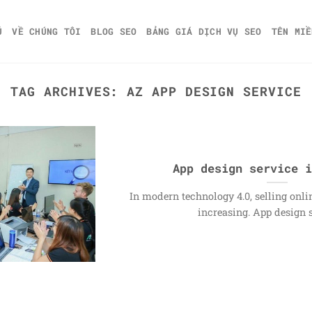
Ủ
VỀ CHÚNG TÔI
BLOG SEO
BẢNG GIÁ DỊCH VỤ SEO
TÊN MIỀ
TAG ARCHIVES:
AZ APP DESIGN SERVICE
App design service i
In modern technology 4.0, selling onlin
increasing. App design se