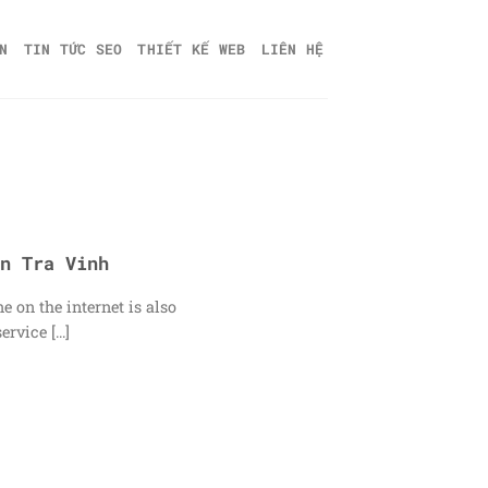
N
TIN TỨC SEO
THIẾT KẾ WEB
LIÊN HỆ
n Tra Vinh
e on the internet is also
rvice [...]