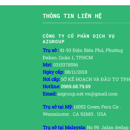
THÔNG TIN LIÊN HỆ
CÔNG TY CỔ PHẦN DỊCH VỤ
AZGROUP
Trụ sở :
91-93 Điện Biên Phủ, Phường
Đakao, Quận 1, TP.HCM
Mst:
0315378596
Ngày cấp:
08/11/2018
Nơi cấp:
SỞ KẾ HOẠCH VÀ ĐẦU TƯ TP.
Hotline:
0969.68.79.69
Email:
azgroup.net.vn@gmail.com
Trụ sở tại Mỹ:
10052 Green Fern Cir .
Wesminster . CA 92683 . USA
Trụ sở tại Malaysia:
No 59. Jalan dedap 