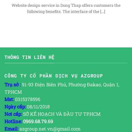
Website design service in Dong Thap offers customers the
following benefits. The interface of the [...]
THÔNG TIN LIÊN HỆ
CÔNG TY CỔ PHẦN DỊCH VỤ AZGROUP
Trụ sở :
91-93 Điện Biên Phủ, Phường Đakao, Quận 1,
TP.HCM
Mst:
0315378596
Ngày cấp:
08/11/2018
Nơi cấp:
SỞ KẾ HOẠCH VÀ ĐẦU TƯ TP.HCM
Hotline:
0969.68.79.69
Email:
azgroup.net.vn@gmail.com