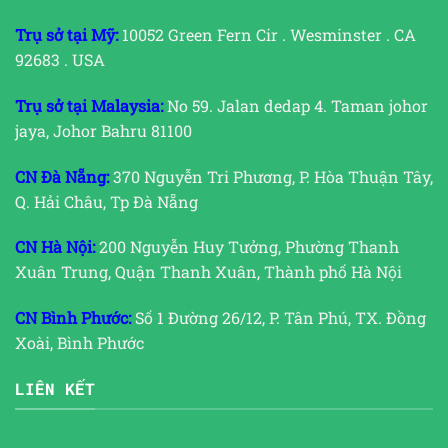
Trụ sở tại Mỹ:
10052 Green Fern Cir . Wesminster . CA
92683 . USA
Trụ sở tại Malaysia:
No 59. Jalan dedap 4. Taman johor
jaya, Johor Bahru 81100
CN Đà Nẵng:
370 Nguyễn Tri Phương, P. Hòa Thuận Tây,
Q. Hải Châu, Tp Đà Nẵng
CN Hà Nội:
200 Nguyễn Huy Tưởng, Phường Thanh
Xuân Trung, Quận Thanh Xuân, Thành phố Hà Nội
CN Bình Phước:
Số 1 Đường 26/12, P. Tân Phú, TX. Đồng
Xoài, Bình Phước
LIÊN KẾT