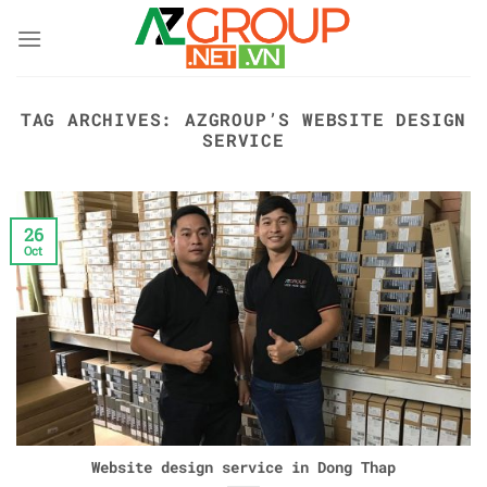
Skip
to
content
TAG ARCHIVES:
AZGROUP’S WEBSITE DESIGN
SERVICE
26
Oct
Website design service in Dong Thap