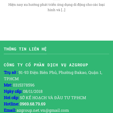
Hiện nay xu hướng phát triển ứng dụng di động cho các loại
hình và [...]
THÔNG TIN LIÊN HỆ
CÔNG TY CỔ PHẦN DỊCH VỤ AZGROUP
Trụ sở :
91-93 Điện Biên Phủ, Phường Đakao, Quận 1,
TP.HCM
Mst:
0315378596
Ngày cấp:
08/11/2018
Nơi cấp:
SỞ KẾ HOẠCH VÀ ĐẦU TƯ TP.HCM
Hotline:
0969.68.79.69
Email:
azgroup.net.vn@gmail.com