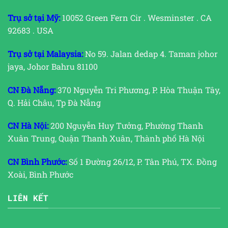
Trụ sở tại Mỹ:
10052 Green Fern Cir . Wesminster . CA
92683 . USA
Trụ sở tại Malaysia:
No 59. Jalan dedap 4. Taman johor
jaya, Johor Bahru 81100
CN Đà Nẵng:
370 Nguyễn Tri Phương, P. Hòa Thuận Tây,
Q. Hải Châu, Tp Đà Nẵng
CN Hà Nội:
200 Nguyễn Huy Tưởng, Phường Thanh
Xuân Trung, Quận Thanh Xuân, Thành phố Hà Nội
CN Bình Phước:
Số 1 Đường 26/12, P. Tân Phú, TX. Đồng
Xoài, Bình Phước
LIÊN KẾT