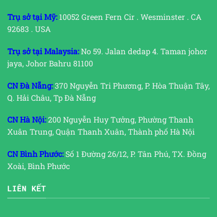
Trụ sở tại Mỹ:
10052 Green Fern Cir . Wesminster . CA
92683 . USA
Trụ sở tại Malaysia:
No 59. Jalan dedap 4. Taman johor
jaya, Johor Bahru 81100
CN Đà Nẵng:
370 Nguyễn Tri Phương, P. Hòa Thuận Tây,
Q. Hải Châu, Tp Đà Nẵng
CN Hà Nội:
200 Nguyễn Huy Tưởng, Phường Thanh
Xuân Trung, Quận Thanh Xuân, Thành phố Hà Nội
CN Bình Phước:
Số 1 Đường 26/12, P. Tân Phú, TX. Đồng
Xoài, Bình Phước
LIÊN KẾT