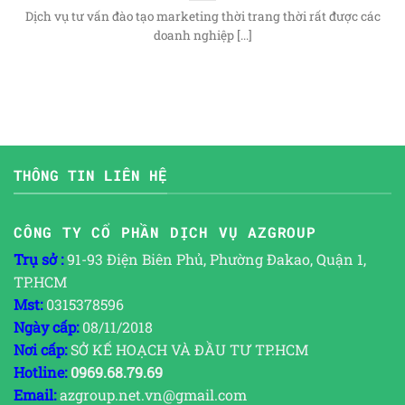
Dịch vụ tư vấn đào tạo marketing thời trang thời rất được các
doanh nghiệp [...]
THÔNG TIN LIÊN HỆ
CÔNG TY CỔ PHẦN DỊCH VỤ AZGROUP
Trụ sở :
91-93 Điện Biên Phủ, Phường Đakao, Quận 1,
TP.HCM
Mst:
0315378596
Ngày cấp:
08/11/2018
Nơi cấp:
SỞ KẾ HOẠCH VÀ ĐẦU TƯ TP.HCM
Hotline:
0969.68.79.69
Email:
azgroup.net.vn@gmail.com