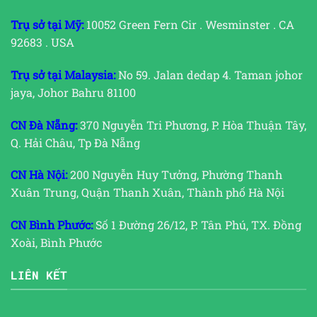
Trụ sở tại Mỹ:
10052 Green Fern Cir . Wesminster . CA
92683 . USA
Trụ sở tại Malaysia:
No 59. Jalan dedap 4. Taman johor
jaya, Johor Bahru 81100
CN Đà Nẵng:
370 Nguyễn Tri Phương, P. Hòa Thuận Tây,
Q. Hải Châu, Tp Đà Nẵng
CN Hà Nội:
200 Nguyễn Huy Tưởng, Phường Thanh
Xuân Trung, Quận Thanh Xuân, Thành phố Hà Nội
CN Bình Phước:
Số 1 Đường 26/12, P. Tân Phú, TX. Đồng
Xoài, Bình Phước
LIÊN KẾT