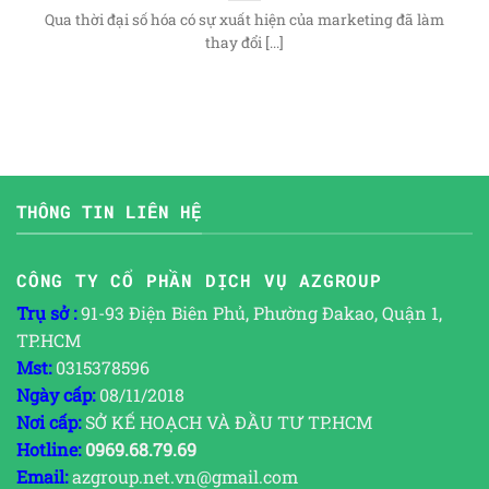
Qua thời đại số hóa có sự xuất hiện của marketing đã làm
thay đổi [...]
THÔNG TIN LIÊN HỆ
CÔNG TY CỔ PHẦN DỊCH VỤ AZGROUP
Trụ sở :
91-93 Điện Biên Phủ, Phường Đakao, Quận 1,
TP.HCM
Mst:
0315378596
Ngày cấp:
08/11/2018
Nơi cấp:
SỞ KẾ HOẠCH VÀ ĐẦU TƯ TP.HCM
Hotline:
0969.68.79.69
Email:
azgroup.net.vn@gmail.com