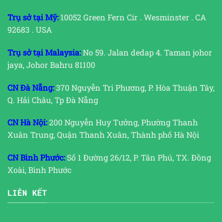
Trụ sở tại Mỹ:
10052 Green Fern Cir . Wesminster . CA
92683 . USA
Trụ sở tại Malaysia:
No 59. Jalan dedap 4. Taman johor
jaya, Johor Bahru 81100
CN Đà Nẵng:
370 Nguyễn Tri Phương, P. Hòa Thuận Tây,
Q. Hải Châu, Tp Đà Nẵng
CN Hà Nội:
200 Nguyễn Huy Tưởng, Phường Thanh
Xuân Trung, Quận Thanh Xuân, Thành phố Hà Nội
CN Bình Phước:
Số 1 Đường 26/12, P. Tân Phú, TX. Đồng
Xoài, Bình Phước
LIÊN KẾT