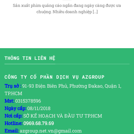
Sản xuất phim quảng cáo ngắn đang ngày càng được ưa
chuộng. Nhiều doanh nghiệp [...]
THÔNG TIN LIÊN HỆ
CÔNG TY CỔ PHẦN DỊCH VỤ AZGROUP
Trụ sở :
91-93 Điện Biên Phủ, Phường Đakao, Quận 1,
TP.HCM
Mst:
0315378596
Ngày cấp:
08/11/2018
Nơi cấp:
SỞ KẾ HOẠCH VÀ ĐẦU TƯ TP.HCM
Hotline:
0969.68.79.69
Email:
azgroup.net.vn@gmail.com