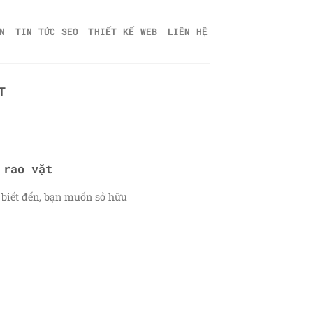
N
TIN TỨC SEO
THIẾT KẾ WEB
LIÊN HỆ
T
 rao vặt
 biết đến, bạn muốn sở hữu