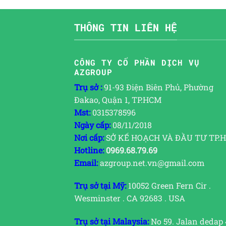
THÔNG TIN LIÊN HỆ
CÔNG TY CỔ PHẦN DỊCH VỤ
AZGROUP
Trụ sở :
91-93 Điện Biên Phủ, Phường
Đakao, Quận 1, TP.HCM
Mst:
0315378596
Ngày cấp:
08/11/2018
Nơi cấp:
SỞ KẾ HOẠCH VÀ ĐẦU TƯ TP.
Hotline:
0969.68.79.69
Email:
azgroup.net.vn@gmail.com
Trụ sở tại Mỹ:
10052 Green Fern Cir .
Wesminster . CA 92683 . USA
Trụ sở tại Malaysia:
No 59. Jalan dedap 