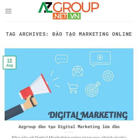
Skip
to
content
TAG ARCHIVES:
ĐÀO TẠO MARKETING ONLINE
12
Aug
Azgroup đào tạo Digital Marketing lừa đảo
Nhu cầu về Digital Marketing ngày càng cao, chính vì vậy,