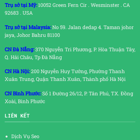
Trụ sở tại Mỹ:
10052 Green Fern Cir . Wesminster . CA
92683 . USA
Trụ sở tại Malaysia:
No 59. Jalan dedap 4. Taman johor
jaya, Johor Bahru 81100
CN Đà Nẵng:
370 Nguyễn Tri Phương, P. Hòa Thuận Tây,
Q. Hải Châu, Tp Đà Nẵng
CN Hà Nội:
200 Nguyễn Huy Tưởng, Phường Thanh
Xuân Trung, Quận Thanh Xuân, Thành phố Hà Nội
CN Bình Phước:
Số 1 Đường 26/12, P. Tân Phú, TX. Đồng
Xoài, Bình Phước
LIÊN KẾT
Dịch Vụ Seo