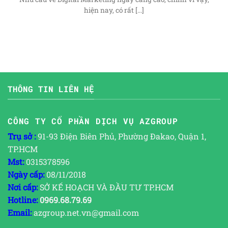
hiện nay, có rất [...]
THÔNG TIN LIÊN HỆ
CÔNG TY CỔ PHẦN DỊCH VỤ AZGROUP
Trụ sở :
91-93 Điện Biên Phủ, Phường Đakao, Quận 1,
TP.HCM
Mst:
0315378596
Ngày cấp:
08/11/2018
Nơi cấp:
SỞ KẾ HOẠCH VÀ ĐẦU TƯ TP.HCM
Hotline:
0969.68.79.69
Email:
azgroup.net.vn@gmail.com