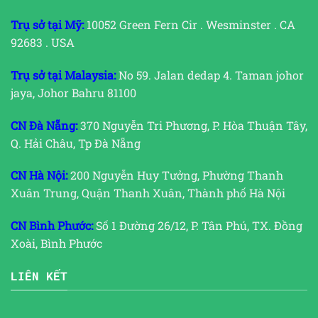
Trụ sở tại Mỹ:
10052 Green Fern Cir . Wesminster . CA
92683 . USA
Trụ sở tại Malaysia:
No 59. Jalan dedap 4. Taman johor
jaya, Johor Bahru 81100
CN Đà Nẵng:
370 Nguyễn Tri Phương, P. Hòa Thuận Tây,
Q. Hải Châu, Tp Đà Nẵng
CN Hà Nội:
200 Nguyễn Huy Tưởng, Phường Thanh
Xuân Trung, Quận Thanh Xuân, Thành phố Hà Nội
CN Bình Phước:
Số 1 Đường 26/12, P. Tân Phú, TX. Đồng
Xoài, Bình Phước
LIÊN KẾT