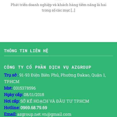
Phát triển doanh nghiệp và khách hàng tiềm năng là hai
trong số các mục [...]
THÔNG TIN LIÊN HỆ
CÔNG TY CỔ PHẦN DỊCH VỤ AZGROUP
Trụ sở :
91-93 Điện Biên Phủ, Phường Đakao, Quận 1,
TP.HCM
Mst:
0315378596
Ngày cấp:
08/11/2018
Nơi cấp:
SỞ KẾ HOẠCH VÀ ĐẦU TƯ TP.HCM
Hotline:
0969.68.79.69
Email:
azgroup.net.vn@gmail.com