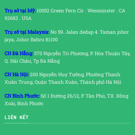
Trụ sở tại Mỹ:
10052 Green Fern Cir . Wesminster . CA
92683 . USA
Trụ sở tại Malaysia:
No 59. Jalan dedap 4. Taman johor
jaya, Johor Bahru 81100
CN Đà Nẵng:
370 Nguyễn Tri Phương, P. Hòa Thuận Tây,
Q. Hải Châu, Tp Đà Nẵng
CN Hà Nội:
200 Nguyễn Huy Tưởng, Phường Thanh
Xuân Trung, Quận Thanh Xuân, Thành phố Hà Nội
CN Bình Phước:
Số 1 Đường 26/12, P. Tân Phú, TX. Đồng
Xoài, Bình Phước
LIÊN KẾT