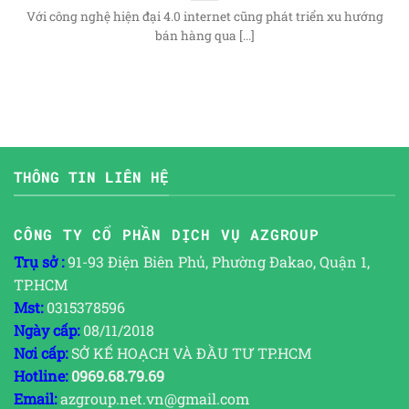
Với công nghệ hiện đại 4.0 internet cũng phát triển xu hướng
bán hàng qua [...]
THÔNG TIN LIÊN HỆ
CÔNG TY CỔ PHẦN DỊCH VỤ AZGROUP
Trụ sở :
91-93 Điện Biên Phủ, Phường Đakao, Quận 1,
TP.HCM
Mst:
0315378596
Ngày cấp:
08/11/2018
Nơi cấp:
SỞ KẾ HOẠCH VÀ ĐẦU TƯ TP.HCM
Hotline:
0969.68.79.69
Email:
azgroup.net.vn@gmail.com