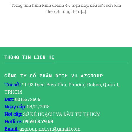
Trong tình hình kinh doanh 4.0 hiện nay, nếu cứ buôn bán
theo phương thức [...]
THÔNG TIN LIÊN HỆ
CÔNG TY CỔ PHẦN DỊCH VỤ AZGROUP
Trụ sở :
91-93 Điện Biên Phủ, Phường Đakao, Quận 1,
TP.HCM
Mst:
0315378596
Ngày cấp:
08/11/2018
Nơi cấp:
SỞ KẾ HOẠCH VÀ ĐẦU TƯ TP.HCM
Hotline:
0969.68.79.69
Email:
azgroup.net.vn@gmail.com