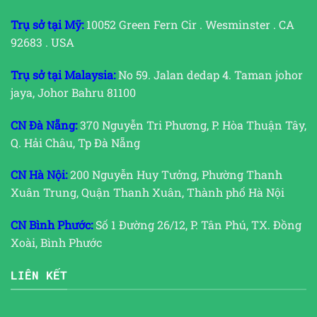
Trụ sở tại Mỹ:
10052 Green Fern Cir . Wesminster . CA
92683 . USA
Trụ sở tại Malaysia:
No 59. Jalan dedap 4. Taman johor
jaya, Johor Bahru 81100
CN Đà Nẵng:
370 Nguyễn Tri Phương, P. Hòa Thuận Tây,
Q. Hải Châu, Tp Đà Nẵng
CN Hà Nội:
200 Nguyễn Huy Tưởng, Phường Thanh
Xuân Trung, Quận Thanh Xuân, Thành phố Hà Nội
CN Bình Phước:
Số 1 Đường 26/12, P. Tân Phú, TX. Đồng
Xoài, Bình Phước
LIÊN KẾT