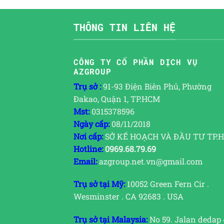
THÔNG TIN LIÊN HỆ
CÔNG TY CỔ PHẦN DỊCH VỤ
AZGROUP
Trụ sở :
91-93 Điện Biên Phủ, Phường
Đakao, Quận 1, TP.HCM
Mst:
0315378596
Ngày cấp:
08/11/2018
Nơi cấp:
SỞ KẾ HOẠCH VÀ ĐẦU TƯ TP.
Hotline:
0969.68.79.69
Email:
azgroup.net.vn@gmail.com
Trụ sở tại Mỹ:
10052 Green Fern Cir .
Wesminster . CA 92683 . USA
Trụ sở tại Malaysia:
No 59. Jalan dedap 