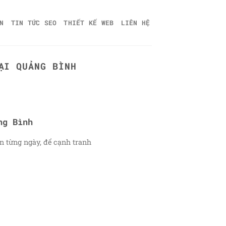
N
TIN TỨC SEO
THIẾT KẾ WEB
LIÊN HỆ
ẠI QUẢNG BÌNH
ng Bình
n từng ngày, để cạnh tranh