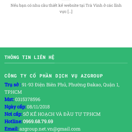
Nếu bạn có nhu cầu thiết kế website tại Trà Vinh ở các lĩnh
vực [...]
THÔNG TIN LIÊN HỆ
CÔNG TY CỔ PHẦN DỊCH VỤ AZGROUP
Trụ sở :
91-93 Điện Biên Phủ, Phường Đakao, Quận 1,
TP.HCM
Mst:
0315378596
Ngày cấp:
08/11/2018
Nơi cấp:
SỞ KẾ HOẠCH VÀ ĐẦU TƯ TP.HCM
Hotline:
0969.68.79.69
Email:
azgroup.net.vn@gmail.com