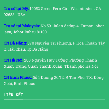
Trụ sở tại Mỹ:
10052 Green Fern Cir . Wesminster . CA
92683 . USA
Trụ sở tại Malaysia:
No 59. Jalan dedap 4. Taman johor
jaya, Johor Bahru 81100
CN Đà Nẵng:
370 Nguyễn Tri Phương, P. Hòa Thuận Tây,
Q. Hải Châu, Tp Đà Nẵng
CN Hà Nội:
200 Nguyễn Huy Tưởng, Phường Thanh
Xuân Trung, Quận Thanh Xuân, Thành phố Hà Nội
CN Bình Phước:
Số 1 Đường 26/12, P. Tân Phú, TX. Đồng
Xoài, Bình Phước
LIÊN KẾT