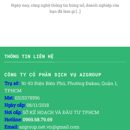
Ngày nay, công nghệ thông tin bùng nổ, doanh nghiệp của
bạn đã làm gì [...]
THÔNG TIN LIÊN HỆ
CÔNG TY CỔ PHẦN DỊCH VỤ AZGROUP
Trụ sở :
91-93 Điện Biên Phủ, Phường Đakao, Quận 1,
TP.HCM
Mst:
0315378596
Ngày cấp:
08/11/2018
Nơi cấp:
SỞ KẾ HOẠCH VÀ ĐẦU TƯ TP.HCM
Hotline:
0969.68.79.69
Email:
azgroup.net.vn@gmail.com