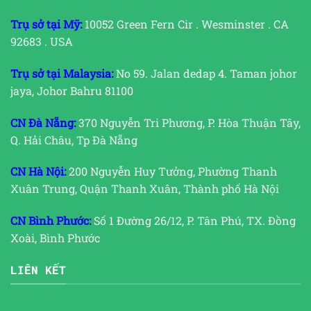
Trụ sở tại Mỹ:
10052 Green Fern Cir . Wesminster . CA
92683 . USA
Trụ sở tại Malaysia:
No 59. Jalan dedap 4. Taman johor
jaya, Johor Bahru 81100
CN Đà Nẵng:
370 Nguyễn Tri Phương, P. Hòa Thuận Tây,
Q. Hải Châu, Tp Đà Nẵng
CN Hà Nội:
200 Nguyễn Huy Tưởng, Phường Thanh
Xuân Trung, Quận Thanh Xuân, Thành phố Hà Nội
CN Bình Phước:
Số 1 Đường 26/12, P. Tân Phú, TX. Đồng
Xoài, Bình Phước
LIÊN KẾT