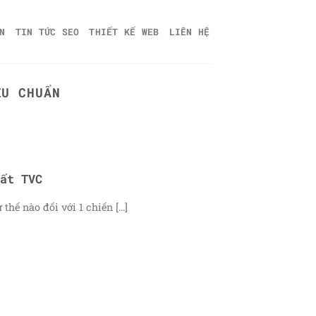
N
TIN TỨC SEO
THIẾT KẾ WEB
LIÊN HỆ
ÊU CHUẨN
ất TVC
hế nào đối với 1 chiến [...]