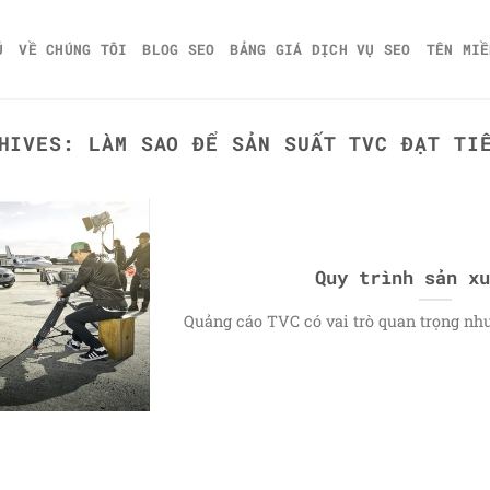
Ủ
VỀ CHÚNG TÔI
BLOG SEO
BẢNG GIÁ DỊCH VỤ SEO
TÊN MIỀ
CHIVES:
LÀM SAO ĐỂ SẢN SUẤT TVC ĐẠT TI
Quy trình sản xu
Quảng cáo TVC có vai trò quan trọng như t