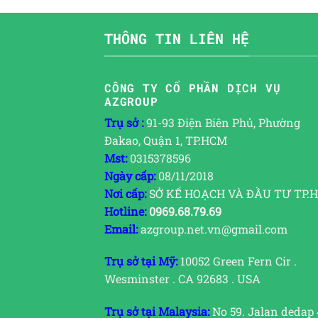
THÔNG TIN LIÊN HỆ
CÔNG TY CỔ PHẦN DỊCH VỤ
AZGROUP
Trụ sở :
91-93 Điện Biên Phủ, Phường
Đakao, Quận 1, TP.HCM
Mst:
0315378596
Ngày cấp:
08/11/2018
Nơi cấp:
SỞ KẾ HOẠCH VÀ ĐẦU TƯ TP.
Hotline:
0969.68.79.69
Email:
azgroup.net.vn@gmail.com
Trụ sở tại Mỹ:
10052 Green Fern Cir .
Wesminster . CA 92683 . USA
Trụ sở tại Malaysia:
No 59. Jalan dedap 