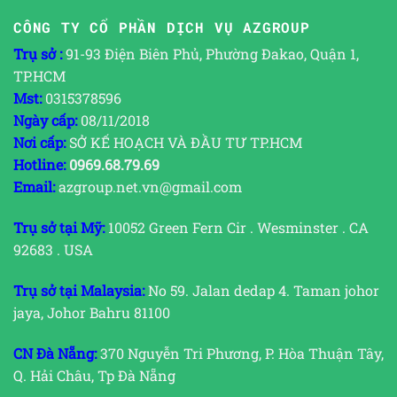
CÔNG TY CỔ PHẦN DỊCH VỤ AZGROUP
Trụ sở :
91-93 Điện Biên Phủ, Phường Đakao, Quận 1,
TP.HCM
Mst:
0315378596
Ngày cấp:
08/11/2018
Nơi cấp:
SỞ KẾ HOẠCH VÀ ĐẦU TƯ TP.HCM
Hotline:
0969.68.79.69
Email:
azgroup.net.vn@gmail.com
Trụ sở tại Mỹ:
10052 Green Fern Cir . Wesminster . CA
92683 . USA
Trụ sở tại Malaysia:
No 59. Jalan dedap 4. Taman johor
jaya, Johor Bahru 81100
CN Đà Nẵng:
370 Nguyễn Tri Phương, P. Hòa Thuận Tây,
Q. Hải Châu, Tp Đà Nẵng