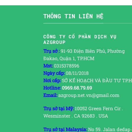
THÔNG TIN LIÊN HỆ
CÔNG TY CỔ PHẦN DỊCH VỤ
AZGROUP
Trụ sở :
91-93 Điện Biên Phủ, Phường
Đakao, Quận 1, TP.HCM
Mst:
0315378596
Ngày cấp:
08/11/2018
Nơi cấp:
SỞ KẾ HOẠCH VÀ ĐẦU TƯ TP.
Hotline:
0969.68.79.69
Email:
azgroup.net.vn@gmail.com
Trụ sở tại Mỹ:
10052 Green Fern Cir .
Wesminster . CA 92683 . USA
Trụ sở tại Malaysia:
No 59. Jalan dedap 