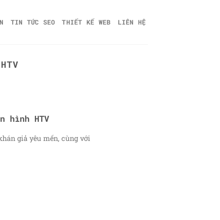
N
TIN TỨC SEO
THIẾT KẾ WEB
LIÊN HỆ
 HTV
n hình HTV
khán giả yêu mến, cùng với