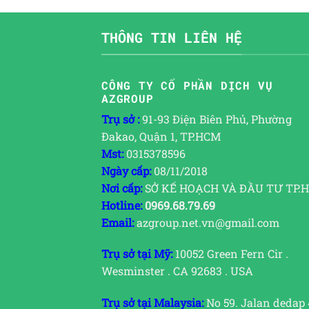
THÔNG TIN LIÊN HỆ
CÔNG TY CỔ PHẦN DỊCH VỤ
AZGROUP
Trụ sở :
91-93 Điện Biên Phủ, Phường
Đakao, Quận 1, TP.HCM
Mst:
0315378596
Ngày cấp:
08/11/2018
Nơi cấp:
SỞ KẾ HOẠCH VÀ ĐẦU TƯ TP.
Hotline:
0969.68.79.69
Email:
azgroup.net.vn@gmail.com
Trụ sở tại Mỹ:
10052 Green Fern Cir .
Wesminster . CA 92683 . USA
Trụ sở tại Malaysia:
No 59. Jalan dedap 