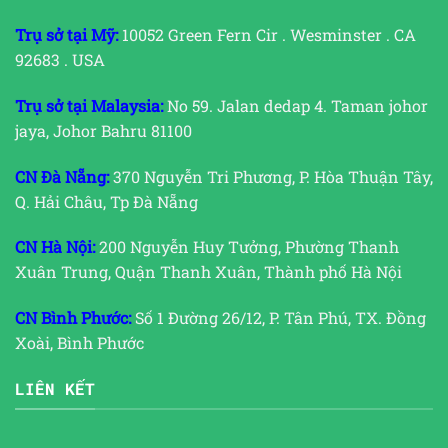
Trụ sở tại Mỹ:
10052 Green Fern Cir . Wesminster . CA
92683 . USA
Trụ sở tại Malaysia:
No 59. Jalan dedap 4. Taman johor
jaya, Johor Bahru 81100
CN Đà Nẵng:
370 Nguyễn Tri Phương, P. Hòa Thuận Tây,
Q. Hải Châu, Tp Đà Nẵng
CN Hà Nội:
200 Nguyễn Huy Tưởng, Phường Thanh
Xuân Trung, Quận Thanh Xuân, Thành phố Hà Nội
CN Bình Phước:
Số 1 Đường 26/12, P. Tân Phú, TX. Đồng
Xoài, Bình Phước
LIÊN KẾT