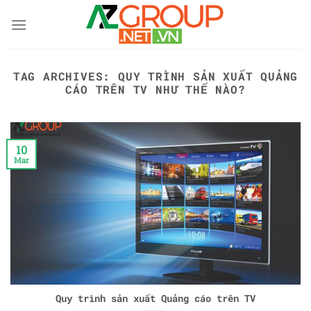
Skip
to
content
TAG ARCHIVES:
QUY TRÌNH SẢN XUẤT QUẢNG
CÁO TRÊN TV NHƯ THẾ NÀO?
10
Mar
Quy trình sản xuất Quảng cáo trên TV