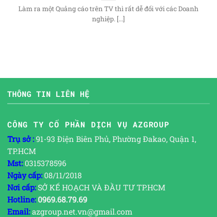
Làm ra một Quảng cáo trên TV thì rất dễ đối với các Doanh
nghiệp. [...]
THÔNG TIN LIÊN HỆ
CÔNG TY CỔ PHẦN DỊCH VỤ AZGROUP
Trụ sở :
91-93 Điện Biên Phủ, Phường Đakao, Quận 1,
TP.HCM
Mst:
0315378596
Ngày cấp:
08/11/2018
Nơi cấp:
SỞ KẾ HOẠCH VÀ ĐẦU TƯ TP.HCM
Hotline:
0969.68.79.69
Email:
azgroup.net.vn@gmail.com