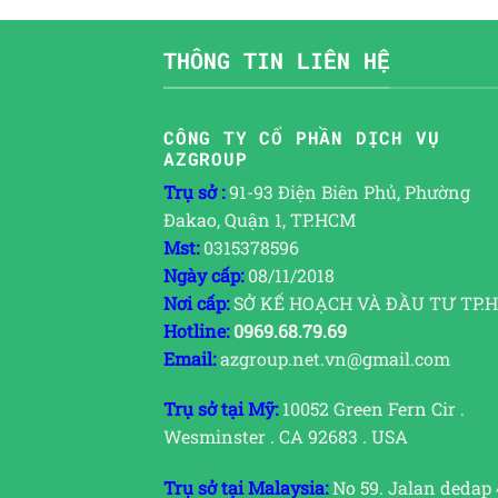
THÔNG TIN LIÊN HỆ
CÔNG TY CỔ PHẦN DỊCH VỤ
AZGROUP
Trụ sở :
91-93 Điện Biên Phủ, Phường
Đakao, Quận 1, TP.HCM
Mst:
0315378596
Ngày cấp:
08/11/2018
Nơi cấp:
SỞ KẾ HOẠCH VÀ ĐẦU TƯ TP.
Hotline:
0969.68.79.69
Email:
azgroup.net.vn@gmail.com
Trụ sở tại Mỹ:
10052 Green Fern Cir .
Wesminster . CA 92683 . USA
Trụ sở tại Malaysia:
No 59. Jalan dedap 