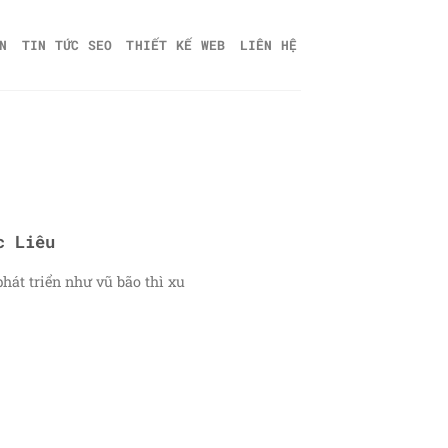
N
TIN TỨC SEO
THIẾT KẾ WEB
LIÊN HỆ
c Liêu
phát triển như vũ bão thì xu