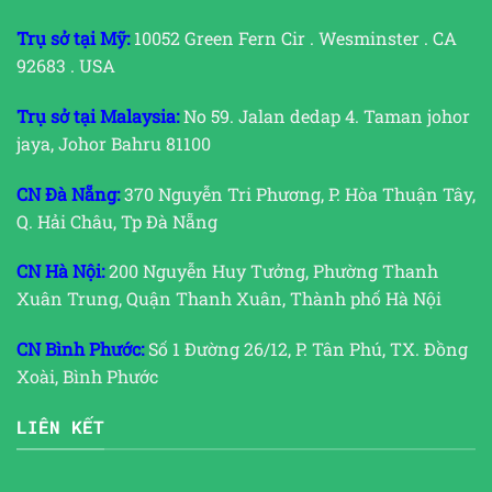
Trụ sở tại Mỹ:
10052 Green Fern Cir . Wesminster . CA
92683 . USA
Trụ sở tại Malaysia:
No 59. Jalan dedap 4. Taman johor
jaya, Johor Bahru 81100
CN Đà Nẵng:
370 Nguyễn Tri Phương, P. Hòa Thuận Tây,
Q. Hải Châu, Tp Đà Nẵng
CN Hà Nội:
200 Nguyễn Huy Tưởng, Phường Thanh
Xuân Trung, Quận Thanh Xuân, Thành phố Hà Nội
CN Bình Phước:
Số 1 Đường 26/12, P. Tân Phú, TX. Đồng
Xoài, Bình Phước
LIÊN KẾT