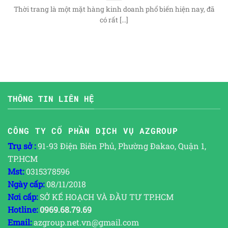
Thời trang là một mặt hàng kinh doanh phổ biến hiện nay, đã
có rất [...]
THÔNG TIN LIÊN HỆ
CÔNG TY CỔ PHẦN DỊCH VỤ AZGROUP
Trụ sở :
91-93 Điện Biên Phủ, Phường Đakao, Quận 1,
TP.HCM
Mst:
0315378596
Ngày cấp:
08/11/2018
Nơi cấp:
SỞ KẾ HOẠCH VÀ ĐẦU TƯ TP.HCM
Hotline:
0969.68.79.69
Email:
azgroup.net.vn@gmail.com