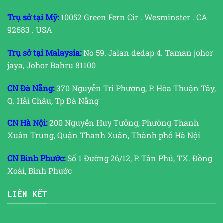
Trụ sở tại Mỹ:
10052 Green Fern Cir . Wesminster . CA
92683 . USA
Trụ sở tại Malaysia:
No 59. Jalan dedap 4. Taman johor
jaya, Johor Bahru 81100
CN Đà Nẵng:
370 Nguyễn Tri Phương, P. Hòa Thuận Tây,
Q. Hải Châu, Tp Đà Nẵng
CN Hà Nội:
200 Nguyễn Huy Tưởng, Phường Thanh
Xuân Trung, Quận Thanh Xuân, Thành phố Hà Nội
CN Bình Phước:
Số 1 Đường 26/12, P. Tân Phú, TX. Đồng
Xoài, Bình Phước
LIÊN KẾT