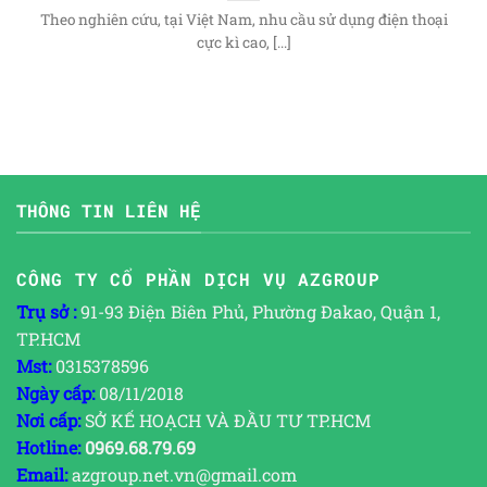
Theo nghiên cứu, tại Việt Nam, nhu cầu sử dụng điện thoại
cực kì cao, [...]
THÔNG TIN LIÊN HỆ
CÔNG TY CỔ PHẦN DỊCH VỤ AZGROUP
Trụ sở :
91-93 Điện Biên Phủ, Phường Đakao, Quận 1,
TP.HCM
Mst:
0315378596
Ngày cấp:
08/11/2018
Nơi cấp:
SỞ KẾ HOẠCH VÀ ĐẦU TƯ TP.HCM
Hotline:
0969.68.79.69
Email:
azgroup.net.vn@gmail.com