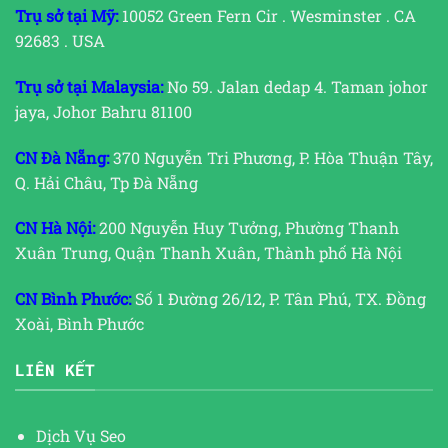
Trụ sở tại Mỹ:
10052 Green Fern Cir . Wesminster . CA
92683 . USA
Trụ sở tại Malaysia:
No 59. Jalan dedap 4. Taman johor
jaya, Johor Bahru 81100
CN Đà Nẵng:
370 Nguyễn Tri Phương, P. Hòa Thuận Tây,
Q. Hải Châu, Tp Đà Nẵng
CN Hà Nội:
200 Nguyễn Huy Tưởng, Phường Thanh
Xuân Trung, Quận Thanh Xuân, Thành phố Hà Nội
CN Bình Phước:
Số 1 Đường 26/12, P. Tân Phú, TX. Đồng
Xoài, Bình Phước
LIÊN KẾT
Dịch Vụ Seo