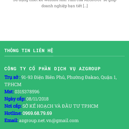
doanh nghiệp bạn tiết [...]
THÔNG TIN LIÊN HỆ
CÔNG TY CỔ PHẦN DỊCH VỤ AZGROUP
Trụ sở :
91-93 Điện Biên Phủ, Phường Đakao, Quận 1,
TP.HCM
Mst:
0315378596
Ngày cấp:
08/11/2018
Nơi cấp:
SỞ KẾ HOẠCH VÀ ĐẦU TƯ TP.HCM
Hotline:
0969.68.79.69
Email:
azgroup.net.vn@gmail.com