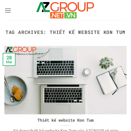
Skip
to
content
TAG ARCHIVES:
THIẾT KẾ WEBSITE KON TUM
28
Mar
Thiết kế website Kon Tum
Sử dụng thiết kế website Kon Tum của AZGROUP sẽ giúp