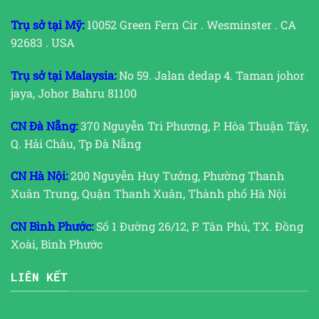
Trụ sở tại Mỹ:
10052 Green Fern Cir . Wesminster . CA
92683 . USA
Trụ sở tại Malaysia:
No 59. Jalan dedap 4. Taman johor
jaya, Johor Bahru 81100
CN Đà Nẵng:
370 Nguyễn Tri Phương, P. Hòa Thuận Tây,
Q. Hải Châu, Tp Đà Nẵng
CN Hà Nội:
200 Nguyễn Huy Tưởng, Phường Thanh
Xuân Trung, Quận Thanh Xuân, Thành phố Hà Nội
CN Bình Phước:
Số 1 Đường 26/12, P. Tân Phú, TX. Đồng
Xoài, Bình Phước
LIÊN KẾT