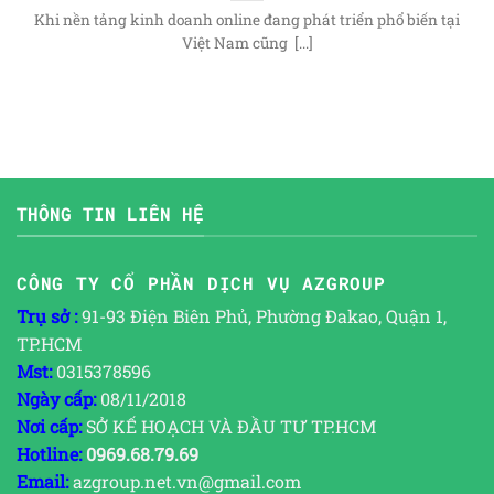
Khi nền tảng kinh doanh online đang phát triển phổ biến tại
Việt Nam cũng [...]
THÔNG TIN LIÊN HỆ
CÔNG TY CỔ PHẦN DỊCH VỤ AZGROUP
Trụ sở :
91-93 Điện Biên Phủ, Phường Đakao, Quận 1,
TP.HCM
Mst:
0315378596
Ngày cấp:
08/11/2018
Nơi cấp:
SỞ KẾ HOẠCH VÀ ĐẦU TƯ TP.HCM
Hotline:
0969.68.79.69
Email:
azgroup.net.vn@gmail.com