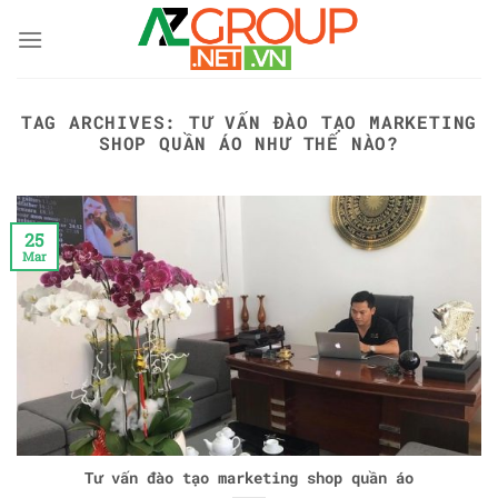
Skip
to
content
TAG ARCHIVES:
TƯ VẤN ĐÀO TẠO MARKETING
SHOP QUẦN ÁO NHƯ THẾ NÀO?
25
Mar
Tư vấn đào tạo marketing shop quần áo