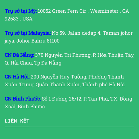
Trụ sở tại Mỹ:
10052 Green Fern Cir . Wesminster . CA
92683 . USA
Trụ sở tại Malaysia:
No 59. Jalan dedap 4. Taman johor
jaya, Johor Bahru 81100
CN Đà Nẵng:
370 Nguyễn Tri Phương, P. Hòa Thuận Tây,
Q. Hải Châu, Tp Đà Nẵng
CN Hà Nội:
200 Nguyễn Huy Tưởng, Phường Thanh
Xuân Trung, Quận Thanh Xuân, Thành phố Hà Nội
CN Bình Phước:
Số 1 Đường 26/12, P. Tân Phú, TX. Đồng
Xoài, Bình Phước
LIÊN KẾT