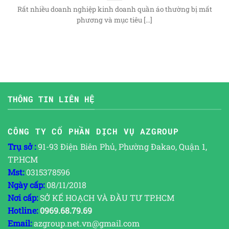
Rất nhiều doanh nghiệp kinh doanh quần áo thường bị mất
phương và mục tiêu [...]
THÔNG TIN LIÊN HỆ
CÔNG TY CỔ PHẦN DỊCH VỤ AZGROUP
Trụ sở :
91-93 Điện Biên Phủ, Phường Đakao, Quận 1,
TP.HCM
Mst:
0315378596
Ngày cấp:
08/11/2018
Nơi cấp:
SỞ KẾ HOẠCH VÀ ĐẦU TƯ TP.HCM
Hotline:
0969.68.79.69
Email:
azgroup.net.vn@gmail.com