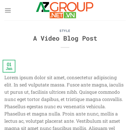
Skip
to
content
STYLE
A Video Blog Post
01
Jan
Lorem ipsum dolor sit amet, consectetur adipiscing
elit. In sed vulputate massa. Fusce ante magna, iaculis
ut purus ut, facilisis ultrices nibh. Quisque commodo
nunc eget tortor dapibus, et tristique magna convallis.
Phasellus egestas nunc eu venenatis vehicula.
Phasellus et magna nulla. Proin ante nunc, mollis a
lectus ac, volutpat placerat ante. Vestibulum sit amet
magna sit amet nunc faucibus mollis. Aliquam vel