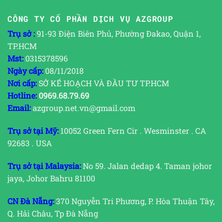
CÔNG TY CỔ PHẦN DỊCH VỤ AZGROUP
Trụ sở :
91-93 Điện Biên Phủ, Phường Đakao, Quận 1,
TP.HCM
Mst:
0315378596
Ngày cấp:
08/11/2018
Nơi cấp:
SỞ KẾ HOẠCH VÀ ĐẦU TƯ TP.HCM
Hotline:
0969.68.79.69
Email:
azgroup.net.vn@gmail.com
Trụ sở tại Mỹ:
10052 Green Fern Cir . Wesminster . CA
92683 . USA
Trụ sở tại Malaysia:
No 59. Jalan dedap 4. Taman johor
jaya, Johor Bahru 81100
CN Đà Nẵng:
370 Nguyễn Tri Phương, P. Hòa Thuận Tây,
Q. Hải Châu, Tp Đà Nẵng