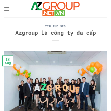
Skip
to
content
TIN TỨC SEO
Azgroup là công ty đa cấp
13
Aug