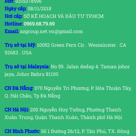
Mst:
0315378596
Ngày cấp:
08/11/2018
Nơi cấp:
SỞ KẾ HOẠCH VÀ ĐẦU TƯ TP.HCM
Hotline:
0969.68.79.69
Email:
azgroup.net.vn@gmail.com
Trụ sở tại Mỹ:
10052 Green Fern Cir . Wesminster . CA
92683 . USA
Trụ sở tại Malaysia:
No 59. Jalan dedap 4. Taman johor
jaya, Johor Bahru 81100
CN Đà Nẵng:
370 Nguyễn Tri Phương, P. Hòa Thuận Tây,
Q. Hải Châu, Tp Đà Nẵng
CN Hà Nội:
200 Nguyễn Huy Tưởng, Phường Thanh
Xuân Trung, Quận Thanh Xuân, Thành phố Hà Nội
CN Bình Phước:
Số 1 Đường 26/12, P. Tân Phú, TX. Đồng