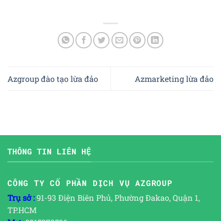
Azgroup đào tạo lừa đảo
Azmarketing lừa đảo
THÔNG TIN LIÊN HỆ
CÔNG TY CỔ PHẦN DỊCH VỤ AZGROUP
Trụ sở :
91-93 Điện Biên Phủ, Phường Đakao, Quận 1,
TP.HCM