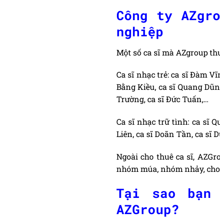
Công ty AZgr
nghiệp
Một số ca sĩ mà AZgroup t
Ca sĩ nhạc trẻ: ca sĩ Đàm V
Bằng Kiều, ca sĩ Quang Dũng 
Trường, ca sĩ Đức Tuấn,…
Ca sĩ nhạc trữ tình: ca sĩ 
Liên, ca sĩ Doãn Tần, ca sĩ 
Ngoài cho thuê ca sĩ, AZGr
nhóm múa, nhóm nhảy, cho 
Tại sao bạn
AZGroup?