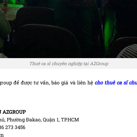
Thuê ca sĩ chuyên nghiệp tại AZGroup
group để được tư vấn, báo giá và liên hệ
cho thuê ca sĩ ch
Ụ AZGROUP
 Phủ, Phường Đakao, Quận 1, TP.HCM
286 273 3456
om