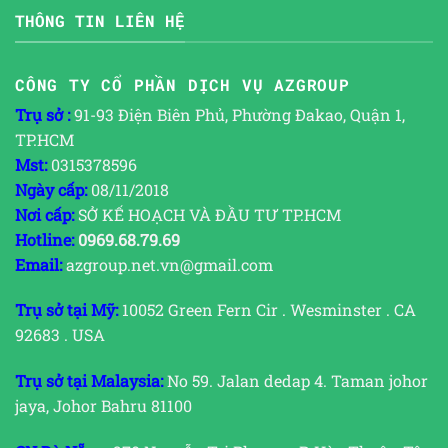
THÔNG TIN LIÊN HỆ
CÔNG TY CỔ PHẦN DỊCH VỤ AZGROUP
Trụ sở :
91-93 Điện Biên Phủ, Phường Đakao, Quận 1,
TP.HCM
Mst:
0315378596
Ngày cấp:
08/11/2018
Nơi cấp:
SỞ KẾ HOẠCH VÀ ĐẦU TƯ TP.HCM
Hotline:
0969.68.79.69
Email:
azgroup.net.vn@gmail.com
Trụ sở tại Mỹ:
10052 Green Fern Cir . Wesminster . CA
92683 . USA
Trụ sở tại Malaysia:
No 59. Jalan dedap 4. Taman johor
jaya, Johor Bahru 81100