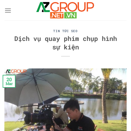
Skip
to
content
TIN TỨC SEO
Dịch vụ quay phim chụp hình
sự kiện
20
Mar