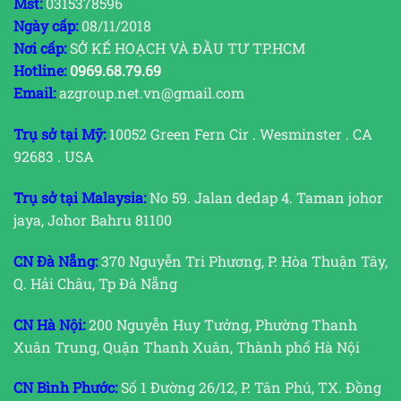
Mst:
0315378596
Ngày cấp:
08/11/2018
Nơi cấp:
SỞ KẾ HOẠCH VÀ ĐẦU TƯ TP.HCM
Hotline:
0969.68.79.69
Email:
azgroup.net.vn@gmail.com
Trụ sở tại Mỹ:
10052 Green Fern Cir . Wesminster . CA
92683 . USA
Trụ sở tại Malaysia:
No 59. Jalan dedap 4. Taman johor
jaya, Johor Bahru 81100
CN Đà Nẵng:
370 Nguyễn Tri Phương, P. Hòa Thuận Tây,
Q. Hải Châu, Tp Đà Nẵng
CN Hà Nội:
200 Nguyễn Huy Tưởng, Phường Thanh
Xuân Trung, Quận Thanh Xuân, Thành phố Hà Nội
CN Bình Phước:
Số 1 Đường 26/12, P. Tân Phú, TX. Đồng