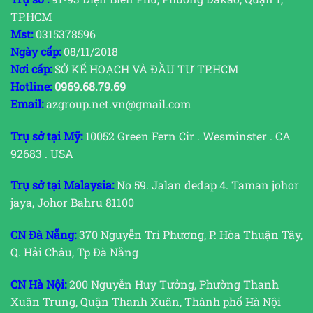
TP.HCM
Mst:
0315378596
Ngày cấp:
08/11/2018
Nơi cấp:
SỞ KẾ HOẠCH VÀ ĐẦU TƯ TP.HCM
Hotline:
0969.68.79.69
Email:
azgroup.net.vn@gmail.com
Trụ sở tại Mỹ:
10052 Green Fern Cir . Wesminster . CA
92683 . USA
Trụ sở tại Malaysia:
No 59. Jalan dedap 4. Taman johor
jaya, Johor Bahru 81100
CN Đà Nẵng:
370 Nguyễn Tri Phương, P. Hòa Thuận Tây,
Q. Hải Châu, Tp Đà Nẵng
CN Hà Nội:
200 Nguyễn Huy Tưởng, Phường Thanh
Xuân Trung, Quận Thanh Xuân, Thành phố Hà Nội