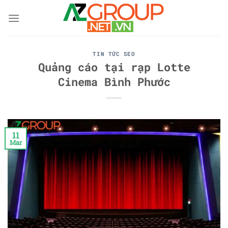
Skip
to
content
TIN TỨC SEO
Quảng cáo tại rạp Lotte
Cinema Bình Phước
11
Mar