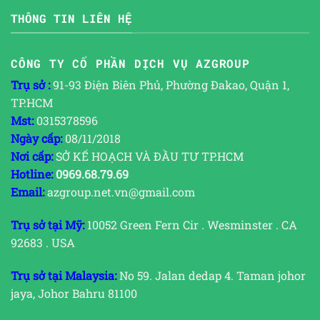
THÔNG TIN LIÊN HỆ
CÔNG TY CỔ PHẦN DỊCH VỤ AZGROUP
Trụ sở :
91-93 Điện Biên Phủ, Phường Đakao, Quận 1,
TP.HCM
Mst:
0315378596
Ngày cấp:
08/11/2018
Nơi cấp:
SỞ KẾ HOẠCH VÀ ĐẦU TƯ TP.HCM
Hotline:
0969.68.79.69
Email:
azgroup.net.vn@gmail.com
Trụ sở tại Mỹ:
10052 Green Fern Cir . Wesminster . CA
92683 . USA
Trụ sở tại Malaysia:
No 59. Jalan dedap 4. Taman johor
jaya, Johor Bahru 81100