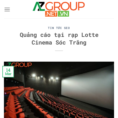
Skip
to
content
TIN TỨC SEO
Quảng cáo tại rạp Lotte
Cinema Sóc Trăng
14
Mar