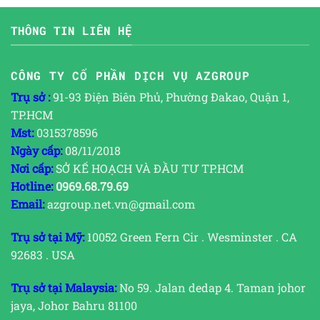
THÔNG TIN LIÊN HỆ
CÔNG TY CỔ PHẦN DỊCH VỤ AZGROUP
Trụ sở :
91-93 Điện Biên Phủ, Phường Đakao, Quận 1,
TP.HCM
Mst:
0315378596
Ngày cấp:
08/11/2018
Nơi cấp:
SỞ KẾ HOẠCH VÀ ĐẦU TƯ TP.HCM
Hotline:
0969.68.79.69
Email:
azgroup.net.vn@gmail.com
Trụ sở tại Mỹ:
10052 Green Fern Cir . Wesminster . CA
92683 . USA
Trụ sở tại Malaysia:
No 59. Jalan dedap 4. Taman johor
jaya, Johor Bahru 81100