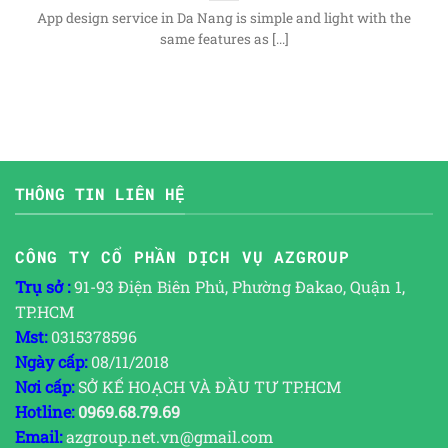
App design service in Da Nang is simple and light with the
same features as [...]
THÔNG TIN LIÊN HỆ
CÔNG TY CỔ PHẦN DỊCH VỤ AZGROUP
Trụ sở :
91-93 Điện Biên Phủ, Phường Đakao, Quận 1,
TP.HCM
Mst:
0315378596
Ngày cấp:
08/11/2018
Nơi cấp:
SỞ KẾ HOẠCH VÀ ĐẦU TƯ TP.HCM
Hotline:
0969.68.79.69
Email:
azgroup.net.vn@gmail.com