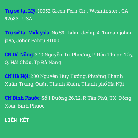
Trụ sở tại Mỹ:
10052 Green Fern Cir . Wesminster . CA
92683 . USA
Trụ sở tại Malaysia:
No 59. Jalan dedap 4. Taman johor
jaya, Johor Bahru 81100
CN Đà Nẵng:
370 Nguyễn Tri Phương, P. Hòa Thuận Tây,
Q. Hải Châu, Tp Đà Nẵng
CN Hà Nội:
200 Nguyễn Huy Tưởng, Phường Thanh
Xuân Trung, Quận Thanh Xuân, Thành phố Hà Nội
CN Bình Phước:
Số 1 Đường 26/12, P. Tân Phú, TX. Đồng
Xoài, Bình Phước
LIÊN KẾT