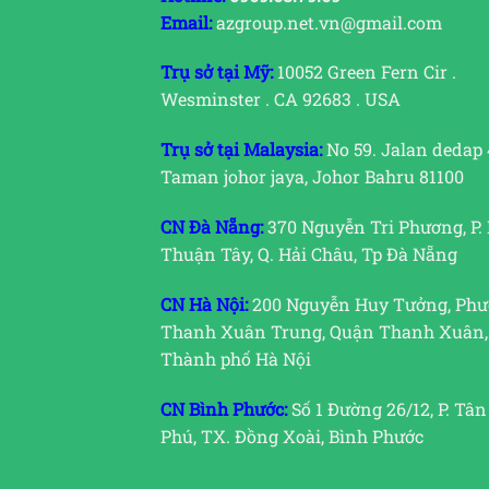
Email:
azgroup.net.vn@gmail.com
Trụ sở tại Mỹ:
10052 Green Fern Cir .
Wesminster . CA 92683 . USA
Trụ sở tại Malaysia:
No 59. Jalan dedap 
Taman johor jaya, Johor Bahru 81100
CN Đà Nẵng:
370 Nguyễn Tri Phương, P.
Thuận Tây, Q. Hải Châu, Tp Đà Nẵng
CN Hà Nội:
200 Nguyễn Huy Tưởng, Ph
Thanh Xuân Trung, Quận Thanh Xuân,
Thành phố Hà Nội
CN Bình Phước:
Số 1 Đường 26/12, P. Tân
Phú, TX. Đồng Xoài, Bình Phước