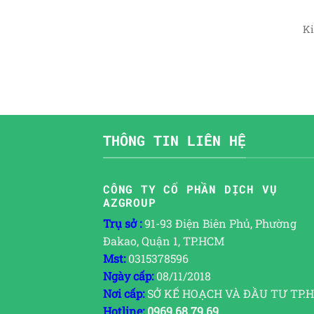
Ki
THÔNG TIN LIÊN HỆ
CÔNG TY CỔ PHẦN DỊCH VỤ
AZGROUP
Trụ sở :
91-93 Điện Biên Phủ, Phường
Đakao, Quận 1, TP.HCM
Mst:
0315378596
Ngày cấp:
08/11/2018
Nơi cấp:
SỞ KẾ HOẠCH VÀ ĐẦU TƯ TP.
Hotline:
0969.68.79.69