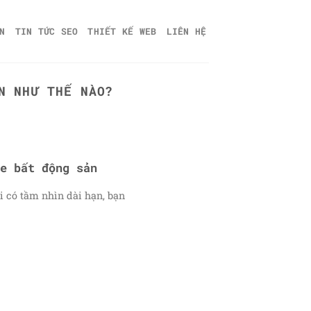
N
TIN TỨC SEO
THIẾT KẾ WEB
LIÊN HỆ
N NHƯ THẾ NÀO?
e bất động sản
i có tầm nhìn dài hạn, bạn