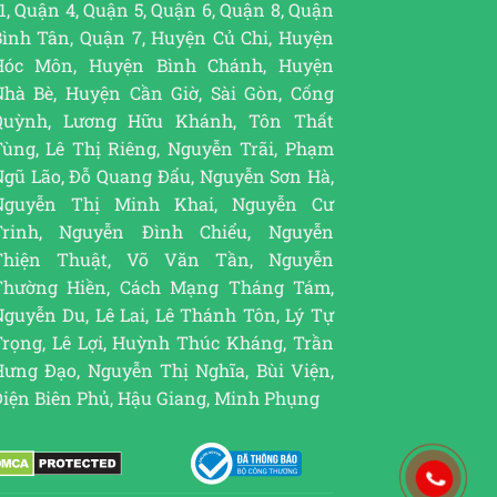
1, Quận 4, Quận 5, Quận 6, Quận 8, Quận
Bình Tân, Quận 7, Huyện Củ Chi, Huyện
Hóc Môn, Huyện Bình Chánh, Huyện
Nhà Bè, Huyện Cần Giờ, Sài Gòn, Cống
Quỳnh, Lương Hữu Khánh, Tôn Thất
Tùng, Lê Thị Riêng, Nguyễn Trãi, Phạm
Ngũ Lão, Đỗ Quang Đẩu, Nguyễn Sơn Hà,
Nguyễn Thị Minh Khai, Nguyễn Cư
Trinh, Nguyễn Đình Chiểu, Nguyễn
Thiện Thuật, Võ Văn Tần, Nguyễn
Thường Hiền, Cách Mạng Tháng Tám,
guyễn Du, Lê Lai, Lê Thánh Tôn, Lý Tự
Trọng, Lê Lợi, Huỳnh Thúc Kháng, Trần
Hưng Đạo, Nguyễn Thị Nghĩa, Bùi Viện,
Điện Biên Phủ, Hậu Giang, Minh Phụng