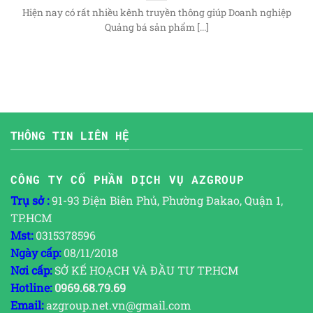
Hiện nay có rất nhiều kênh truyền thông giúp Doanh nghiệp
Quảng bá sản phẩm [...]
THÔNG TIN LIÊN HỆ
CÔNG TY CỔ PHẦN DỊCH VỤ AZGROUP
Trụ sở :
91-93 Điện Biên Phủ, Phường Đakao, Quận 1,
TP.HCM
Mst:
0315378596
Ngày cấp:
08/11/2018
Nơi cấp:
SỞ KẾ HOẠCH VÀ ĐẦU TƯ TP.HCM
Hotline:
0969.68.79.69
Email:
azgroup.net.vn@gmail.com