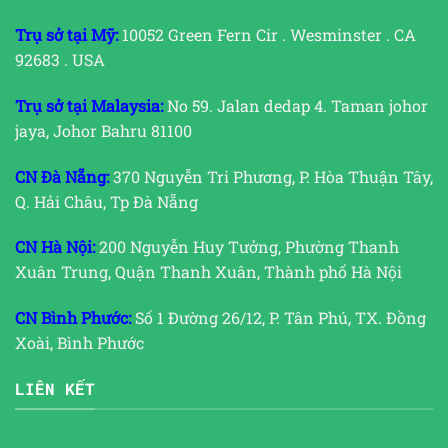
Trụ sở tại Mỹ:
10052 Green Fern Cir . Wesminster . CA
92683 . USA
Trụ sở tại Malaysia:
No 59. Jalan dedap 4. Taman johor
jaya, Johor Bahru 81100
CN Đà Nẵng:
370 Nguyễn Tri Phương, P. Hòa Thuận Tây,
Q. Hải Châu, Tp Đà Nẵng
CN Hà Nội:
200 Nguyễn Huy Tưởng, Phường Thanh
Xuân Trung, Quận Thanh Xuân, Thành phố Hà Nội
CN Bình Phước:
Số 1 Đường 26/12, P. Tân Phú, TX. Đồng
Xoài, Bình Phước
LIÊN KẾT