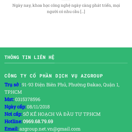
Ngày nay, khoa học công nghệ ngày càng phát triển, mọi
người có nhu cầu [...]
THÔNG TIN LIÊN HỆ
CÔNG TY CỔ PHẦN DỊCH VỤ AZGROUP
Trụ sở :
91-93 Điện Biên Phủ, Phường Đakao, Quận 1,
TP.HCM
Mst:
0315378596
Ngày cấp:
08/11/2018
Nơi cấp:
SỞ KẾ HOẠCH VÀ ĐẦU TƯ TP.HCM
Hotline:
0969.68.79.69
Email:
azgroup.net.vn@gmail.com