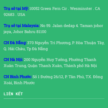
Trụ sở tại Mỹ:
10052 Green Fern Cir . Wesminster . CA
92683 . USA
Trụ sở tại Malaysia:
No 59. Jalan dedap 4. Taman johor
jaya, Johor Bahru 81100
CN Đà Nẵng:
370 Nguyễn Tri Phương, P. Hòa Thuận Tây,
Q. Hải Châu, Tp Đà Nẵng
CN Hà Nội:
200 Nguyễn Huy Tưởng, Phường Thanh
Xuân Trung, Quận Thanh Xuân, Thành phố Hà Nội
CN Bình Phước:
Số 1 Đường 26/12, P. Tân Phú, TX. Đồng
Xoài, Bình Phước
LIÊN KẾT