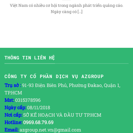
Việt Nam có nhiều cơ hội trong ngành phát triển quảng cáo.
Ngày càng có [...]
THÔNG TIN LIÊN HỆ
CÔNG TY CỔ PHẦN DỊCH VỤ AZGROUP
Trụ sở :
91-93 Điện Biên Phủ, Phường Đakao, Quận 1,
TP.HCM
Mst:
0315378596
Ngày cấp:
08/11/2018
Nơi cấp:
SỞ KẾ HOẠCH VÀ ĐẦU TƯ TP.HCM
Hotline:
0969.68.79.69
Email:
azgroup.net.vn@gmail.com