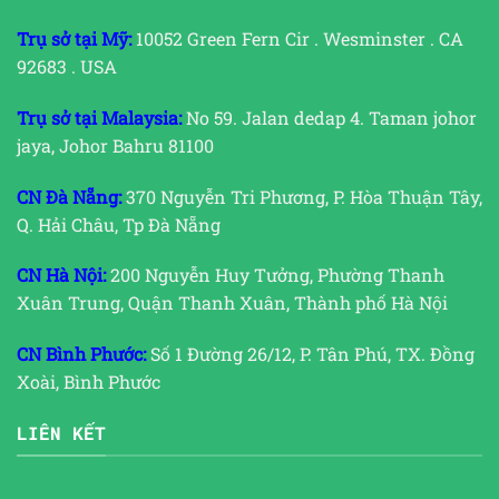
Trụ sở tại Mỹ:
10052 Green Fern Cir . Wesminster . CA
92683 . USA
Trụ sở tại Malaysia:
No 59. Jalan dedap 4. Taman johor
jaya, Johor Bahru 81100
CN Đà Nẵng:
370 Nguyễn Tri Phương, P. Hòa Thuận Tây,
Q. Hải Châu, Tp Đà Nẵng
CN Hà Nội:
200 Nguyễn Huy Tưởng, Phường Thanh
Xuân Trung, Quận Thanh Xuân, Thành phố Hà Nội
CN Bình Phước:
Số 1 Đường 26/12, P. Tân Phú, TX. Đồng
Xoài, Bình Phước
LIÊN KẾT