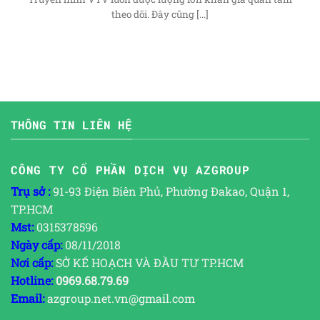
theo dõi. Đây cũng [...]
THÔNG TIN LIÊN HỆ
CÔNG TY CỔ PHẦN DỊCH VỤ AZGROUP
Trụ sở :
91-93 Điện Biên Phủ, Phường Đakao, Quận 1,
TP.HCM
Mst:
0315378596
Ngày cấp:
08/11/2018
Nơi cấp:
SỞ KẾ HOẠCH VÀ ĐẦU TƯ TP.HCM
Hotline:
0969.68.79.69
Email:
azgroup.net.vn@gmail.com