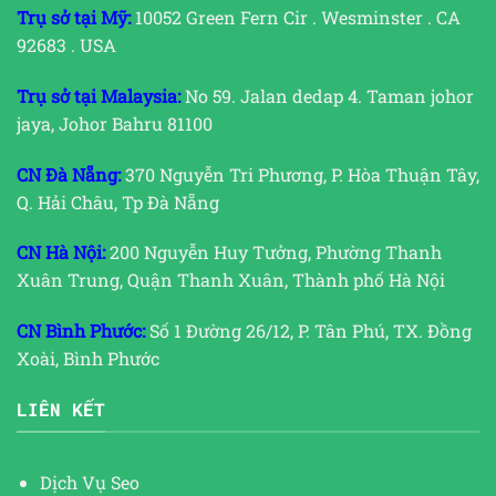
Trụ sở tại Mỹ:
10052 Green Fern Cir . Wesminster . CA
92683 . USA
Trụ sở tại Malaysia:
No 59. Jalan dedap 4. Taman johor
jaya, Johor Bahru 81100
CN Đà Nẵng:
370 Nguyễn Tri Phương, P. Hòa Thuận Tây,
Q. Hải Châu, Tp Đà Nẵng
CN Hà Nội:
200 Nguyễn Huy Tưởng, Phường Thanh
Xuân Trung, Quận Thanh Xuân, Thành phố Hà Nội
CN Bình Phước:
Số 1 Đường 26/12, P. Tân Phú, TX. Đồng
Xoài, Bình Phước
LIÊN KẾT
Dịch Vụ Seo