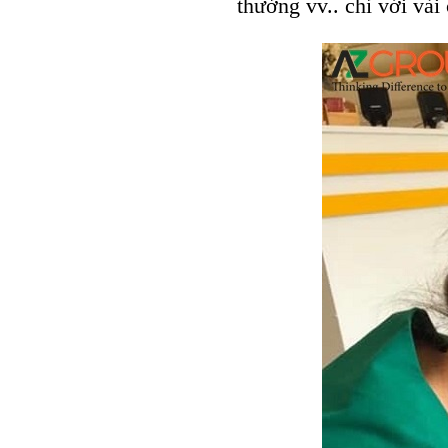
thưởng vv.. chỉ với vài