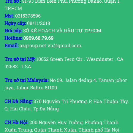
Trụ sở :
91-93 Điện Biên Phủ, Phường Đakao, Quận 1,
TP.HCM
Mst:
0315378596
Ngày cấp:
08/11/2018
Nơi cấp:
SỞ KẾ HOẠCH VÀ ĐẦU TƯ TP.HCM
Hotline:
0969.68.79.69
Email:
azgroup.net.vn@gmail.com
Trụ sở tại Mỹ:
10052 Green Fern Cir . Wesminster . CA
92683 . USA
Trụ sở tại Malaysia:
No 59. Jalan dedap 4. Taman johor
jaya, Johor Bahru 81100
CN Đà Nẵng:
370 Nguyễn Tri Phương, P. Hòa Thuận Tây,
Q. Hải Châu, Tp Đà Nẵng
CN Hà Nội:
200 Nguyễn Huy Tưởng, Phường Thanh
Xuân Trung, Quận Thanh Xuân, Thành phố Hà Nội