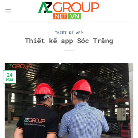
Skip
to
content
THIẾT KẾ APP
Thiết kế app Sóc Trăng
24
Mar