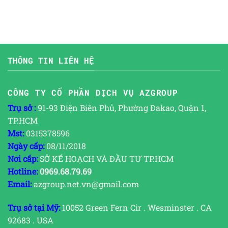
THÔNG TIN LIÊN HỆ
CÔNG TY CỔ PHẦN DỊCH VỤ AZGROUP
Trụ sở :
91-93 Điện Biên Phủ, Phường Đakao, Quận 1,
TP.HCM
Mst:
0315378596
Ngày cấp:
08/11/2018
Nơi cấp:
SỞ KẾ HOẠCH VÀ ĐẦU TƯ TP.HCM
Hotline:
0969.68.79.69
Email:
azgroup.net.vn@gmail.com
Trụ sở tại Mỹ:
10052 Green Fern Cir . Wesminster . CA
92683 . USA