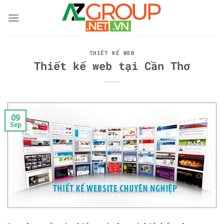
Skip
to
content
THIẾT KẾ WEB
Thiết kế web tại Cần Thơ
09
Sep