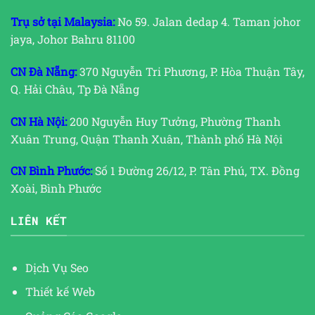
Trụ sở tại Malaysia:
No 59. Jalan dedap 4. Taman johor
jaya, Johor Bahru 81100
CN Đà Nẵng:
370 Nguyễn Tri Phương, P. Hòa Thuận Tây,
Q. Hải Châu, Tp Đà Nẵng
CN Hà Nội:
200 Nguyễn Huy Tưởng, Phường Thanh
Xuân Trung, Quận Thanh Xuân, Thành phố Hà Nội
CN Bình Phước:
Số 1 Đường 26/12, P. Tân Phú, TX. Đồng
Xoài, Bình Phước
LIÊN KẾT
Dịch Vụ Seo
Thiết kế Web