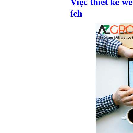
Việc thiết kế w
ích