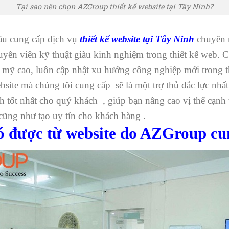
Tại sao nên chọn AZGroup thiết kế website tại Tây Ninh?
ầu cung cấp dịch vụ
thiết kế website tại Tây Ninh
chuyên n
uyên viên kỹ thuật giàu kinh nghiệm trong thiết kế web. 
m mỹ cao, luôn cập nhật xu hướng công nghiệp mới trong th
site mà chúng tôi cung cấp sẽ là một trợ thủ đắc lực nhất 
h tốt nhất cho quý khách , giúp bạn nâng cao vị thế cạnh 
cũng như tạo uy tín cho khách hàng .
có được từ website do AZGroup cu